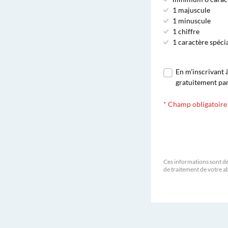
1 majuscule
1 minuscule
1 chiffre
1 caractère spécial
En m'inscrivant 
gratuitement par 
*
Champ obligatoire
Ces informations sont de
de traitement de votre