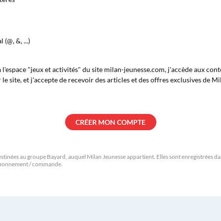
 (@, &, ...)
à l'espace "jeux et activités" du site milan-jeunesse.com, j'accède aux co
le site, et j'accepte de recevoir des articles et des offres exclusives de Mi
stinées au groupe Bayard, auquel Milan Jeunesse appartient. Elles sont enregistrées dans
 abonnement / commande.