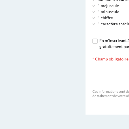
1 majuscule
1 minuscule
1 chiffre
1 caractère spécial
En m'inscrivant 
gratuitement par 
*
Champ obligatoire
Ces informations sont de
de traitement de votre