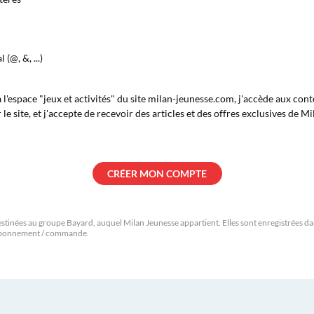
 (@, &, ...)
à l'espace "jeux et activités" du site milan-jeunesse.com, j'accède aux co
le site, et j'accepte de recevoir des articles et des offres exclusives de Mi
stinées au groupe Bayard, auquel Milan Jeunesse appartient. Elles sont enregistrées dans
 abonnement / commande.